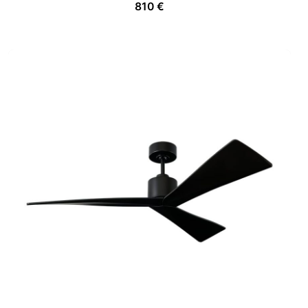
810
€