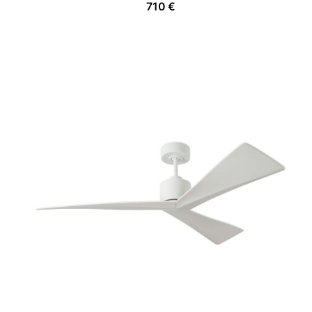
710
€