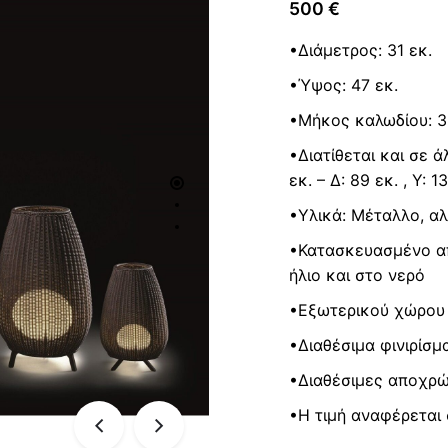
500
€
•Διάμετρος: 31 εκ.
•Ύψος: 47 εκ.
•Μήκος καλωδίου: 3
•Διατίθεται και σε άλ
εκ. – Δ: 89 εκ. , Υ: 1
•Υλικά: Μέταλλο, αλ
•Κατασκευασμένο απ
ήλιο και στο νερό
•Εξωτερικού χώρου 
•Διαθέσιμα φινιρίσ
•Διαθέσιμες αποχρώ
•Η τιμή αναφέρεται