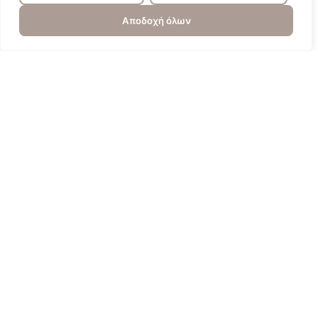
Αποδοχή όλων
Πυγολαμπίδα
Επικοινωνία
Πολιτική Απορρήτου