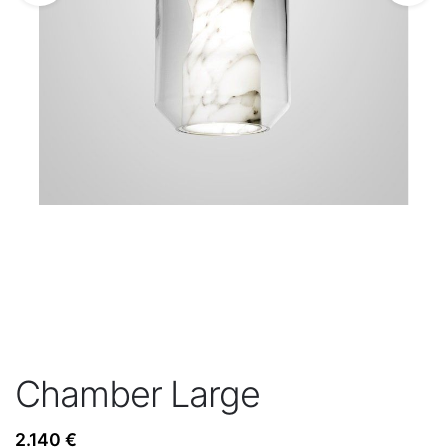
Chamber Large
2.140
€