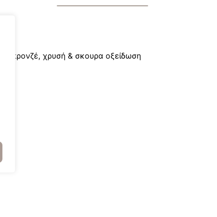
λ, μπρονζέ, χρυσή & σκουρα οξείδωση