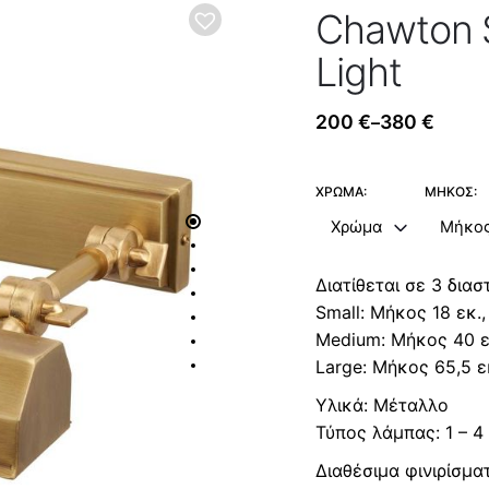
Chawton S
Light
200
€
380
€
–
Price
range:
200 €
ΧΡΏΜΑ:
ΜΉΚΟΣ:
through
Χρώμα
Μήκο
380 €
Διατίθεται σε 3 διασ
Small: Μήκος 18 εκ.,
Medium: Μήκος 40 εκ
Large: Μήκος 65,5 εκ
Υλικά: Μέταλλο
Τύπος λάμπας: 1 – 4
Διαθέσιμα φινιρίσμα