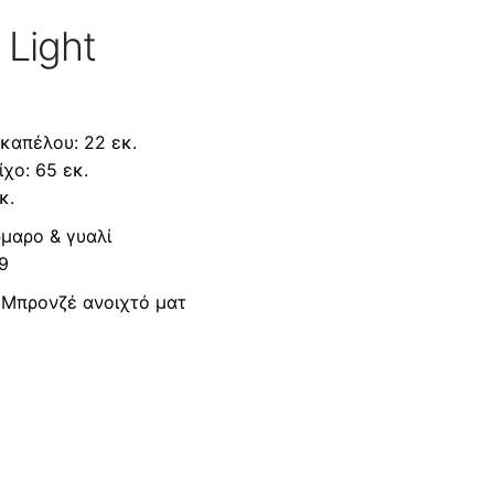
 Light
καπέλου: 22 εκ.
χο: 65 εκ.
κ.
ρμαρο & γυαλί
9
: Μπρονζέ ανοιχτό ματ