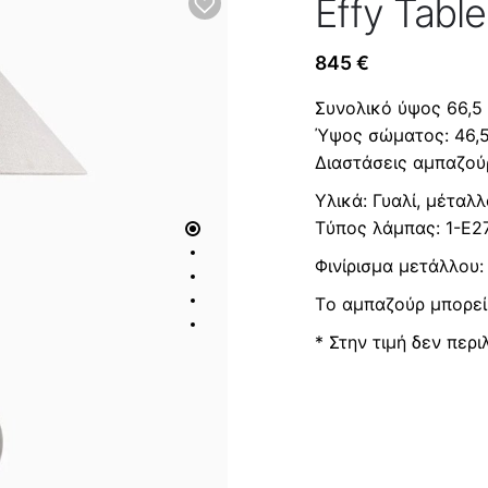
Effy Tabl
845
€
Συνολικό ύψος 66,5 
Ύψος σώματος: 46,5
Διαστάσεις αμπαζούρ
Υλικά: Γυαλί, μέταλ
Tύπος λάμπας: 1-Ε2
Φινίρισμα μετάλλου
Tο αμπαζούρ μπορεί
* Στην τιμή δεν περ