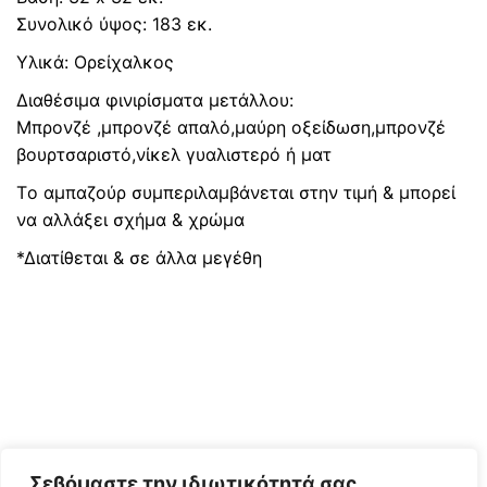
Συνολικό ύψος: 183 εκ.
Υλικά: Ορείχαλκος
Διαθέσιμα φινιρίσματα μετάλλου:
Μπρονζέ ,μπρονζέ απαλό,μαύρη οξείδωση,μπρονζέ
βουρτσαριστό,νίκελ γυαλιστερό ή ματ
Τo αμπαζούρ συμπεριλαμβάνεται στην τιμή & μπορεί
να αλλάξει σχήμα & χρώμα
*Διατίθεται & σε άλλα μεγέθη
Σεβόμαστε την ιδιωτικότητά σας