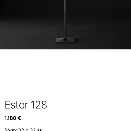
Estor 128
1.180
€
Βάση: 32 x 32 εκ.