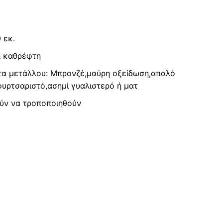
 εκ.
& καθρέφτη
ατα μετάλλου: Μπρονζέ,μαύρη οξείδωση,απαλό
ουρτσαριστό,ασημί γυαλιστερό ή ματ
ούν να τροποποιηθούν