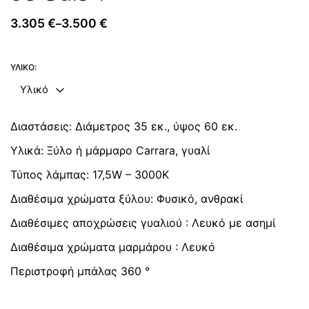
3.305
€
3.500
€
–
Price
range:
3.305 €
ΥΛΙΚΌ:
through
Υλικό
3.500 €
Διαστάσεις: Διάμετρος 35 εκ., ύψος 60 εκ.
Υλικά: Ξύλο ή μάρμαρο Carrara, γυαλί
Τύπος λάμπας: 17,5W – 3000K
Διαθέσιμα χρώματα ξύλου: Φυσικό, ανθρακί
Διαθέσιμες αποχρώσεις γυαλιού : Λευκό με ασημί
Διαθέσιμα χρώματα μαρμάρου : Λευκό
Περιστροφή μπάλας 360 °