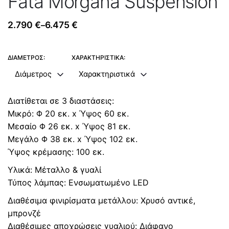
Fata Morgana Suspension
2.790
€
6.475
€
–
Price
range:
2.790 €
ΔΙΆΜΕΤΡΟΣ:
ΧΑΡΑΚΤΗΡΙΣΤΙΚΆ:
through
Διάμετρος
Χαρακτηριστικά
6.475 €
Διατίθεται σε 3 διαστάσεις:
Μικρό: Φ 20 εκ. x Ύψος 60 εκ.
Μεσαίο Φ 26 εκ. x Ύψος 81 εκ.
Μεγάλο Φ 38 εκ. x Ύψος 102 εκ.
Ύψος κρέμασης: 100 εκ.
Υλικά: Μέταλλο & γυαλί
Τύπος λάμπας: Ενσωματωμένο LED
Διαθέσιμα φινιρίσματα μετάλλου: Χρυσό αντικέ,
μπρονζέ
Διαθέσιμες αποχρώσεις γυαλιού: Διάφανο