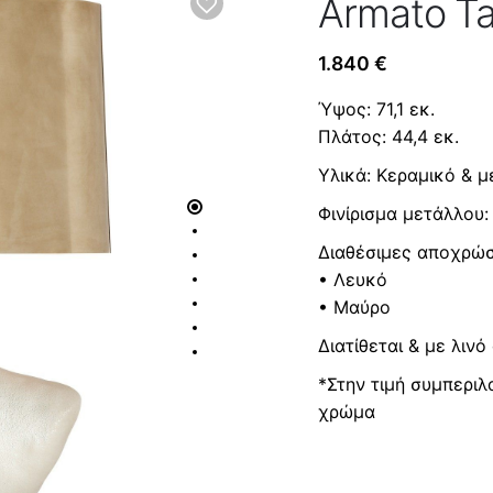
Armato T
1.840
€
Ύψος: 71,1 εκ.
Πλάτος: 44,4 εκ.
Υλικά: Κεραμικό & 
Φινίρισμα μετάλλου
Διαθέσιμες αποχρώσ
• Λευκό
• Μαύρο
Διατίθεται & με λιν
*Στην τιμή συμπερι
χρώμα