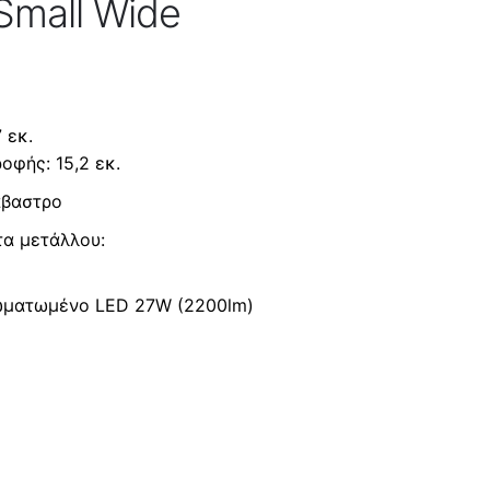
Small Wide
 εκ.
οφής: 15,2 εκ.
άβαστρο
τα μετάλλου:
ωματωμένο LED 27W (2200lm)