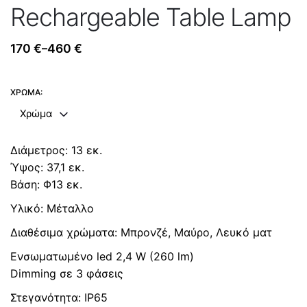
Rechargeable Table Lamp
170
€
460
€
–
Price
range:
170 €
ΧΡΏΜΑ:
through
Χρώμα
460 €
Διάμετρος: 13 εκ.
Ύψος: 37,1 εκ.
Βάση: Φ13 εκ.
Υλικό: Μέταλλο
Διαθέσιμα χρώματα: Μπρονζέ, Μαύρο, Λευκό ματ
Ενσωματωμένο led 2,4 W (260 lm)
Dimming σε 3 φάσεις
Στεγανότητα: IP65