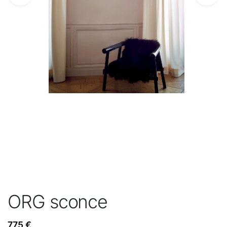
ORG sconce
775
€