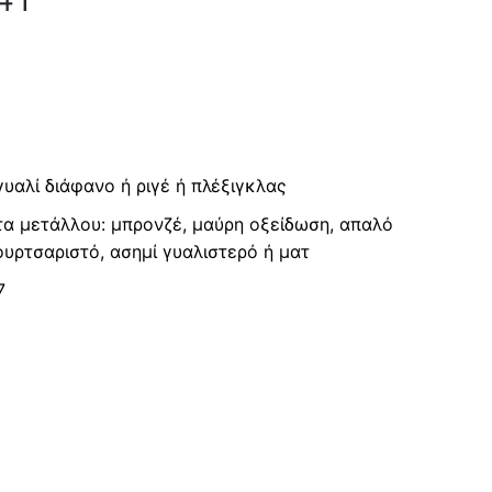
γυαλί διάφανο ή ριγέ ή πλέξιγκλας
τα μετάλλου: μπρονζέ, μαύρη οξείδωση, απαλό
υρτσαριστό, ασημί γυαλιστερό ή ματ
7