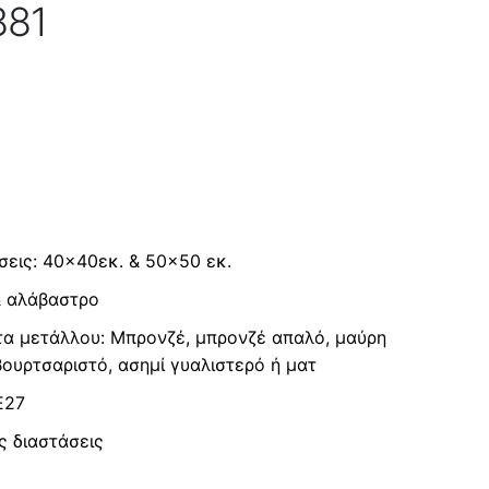
881
άσεις: 40×40εκ. & 50×50 εκ.
& αλάβαστρο
ατα μετάλλου: Mπρονζέ, μπρονζέ απαλό, μαύρη
ουρτσαριστό, ασημί γυαλιστερό ή ματ
Ε27
ς διαστάσεις