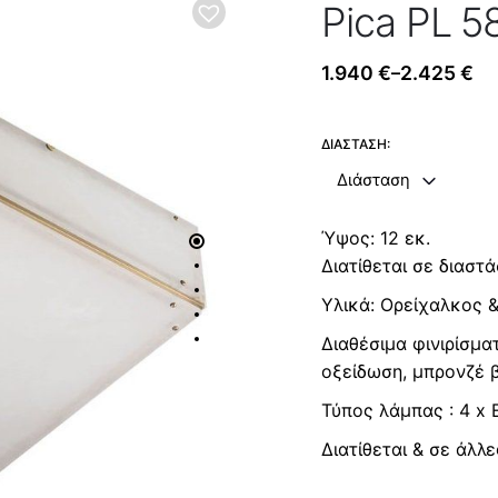
Pica PL 5
1.940
€
2.425
€
–
Price
range:
1.940 €
ΔΙΆΣΤΑΣΗ:
through
Διάσταση
2.425 €
Ύψος: 12 εκ.
Διατίθεται σε διαστ
Υλικά: Ορείχαλκος 
Διαθέσιμα φινιρίσμ
οξείδωση, μπρονζέ β
Τύπος λάμπας : 4 x 
Διατίθεται & σε άλλε