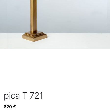
pica T 721
620
€