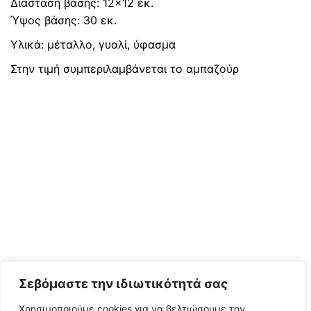
Διάσταση βάσης: 12×12 εκ.
was:
τιμή
Ύψος βάσης: 30 εκ.
350 €.
είναι:
Υλικά: μέταλλο, γυαλί, ύφασμα
150 €.
Στην τιμή συμπεριλαμβάνεται το αμπαζούρ
Σεβόμαστε την ιδιωτικότητά σας
Χρησιμοποιούμε cookies για να βελτιώσουμε την