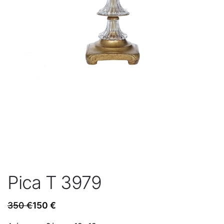
Pica T 3979
350
€
150
€
Original
Η
price
τρέχουσα