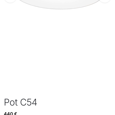
Pot C54
440
€