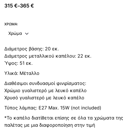
315
€
365
€
–
Price
range:
315 €
ΧΡΏΜΑ:
through
Χρώμα
365 €
Διάμετρος βάσης: 20 εκ.
Διάμετρος μεταλλικού καπέλου: 22 εκ.
Ύψος: 51 εκ.
Υλικά: Μέταλλo
Διαθέσιμοι συνδυασμοί φινιρίσματος:
Χρώμιο γυαλιστερό με λευκό καπέλο
Χρυσό γυαλιστερό με λευκό καπέλο
Τύπος λάμπας: E27 Max. 15W (not included)
*Το καπέλο διατίθεται επίσης σε όλα τα χρώματα της
παλέτας με μια διαφοροποίηση στην τιμή