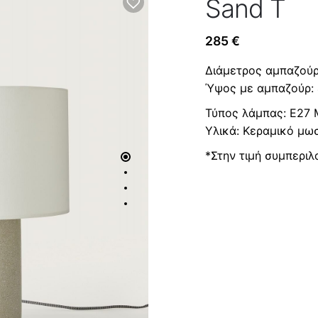
Sand T
285
€
Διάμετρος αμπαζούρ
Ύψος με αμπαζούρ: 
Τύπος λάμπας: E27 M
Υλικά: Κεραμικό μω
*Στην τιμή συμπερι