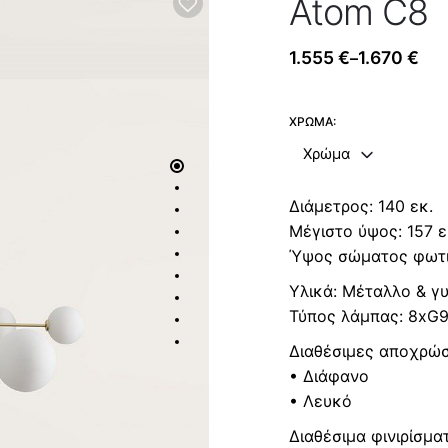
Atom C8
1.555
€
1.670
€
–
Price
range:
1.555 €
ΧΡΏΜΑ:
through
Χρώμα
1.670 €
Διάμετρος: 140 εκ.
Μέγιστο ύψος: 157 ε
Ύψος σώματος φωτισ
Υλικά: Μέταλλο & γυ
Τύπος λάμπας: 8xG9
Διαθέσιμες αποχρώσ
• Διάφανο
• Λευκό
Διαθέσιμα φινιρίσμα