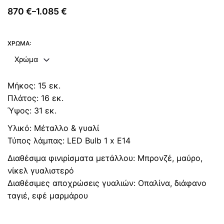
870
€
1.085
€
–
Price
range:
870 €
ΧΡΏΜΑ:
through
Χρώμα
1.085 €
Μήκος: 15 εκ.
Πλάτος: 16 εκ.
Ύψος: 31 εκ.
Υλικό: Μέταλλο & γυαλί
Τύπος λάμπας: LED Bulb 1 x E14
Διαθέσιμα φινιρίσματα μετάλλου: Μπρονζέ, μαύρο,
νίκελ γυαλιστερό
Διαθέσιμες αποχρώσεις γυαλιών: Οπαλίνα, διάφανο
ταγιέ, εφέ μαρμάρου