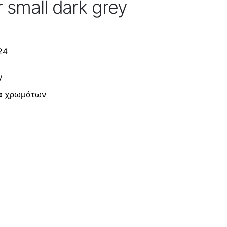
r small dark grey
24
y
ία χρωμάτων