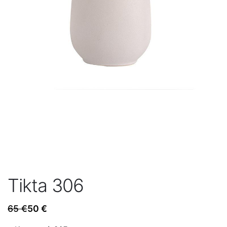
Tikta 306
65
€
50
€
Original
Η
price
τρέχουσα