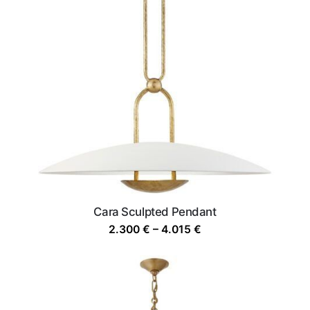
Cara Sculpted Pendant
Price
2.300
€
–
4.015
€
range:
2.300 €
through
4.015 €