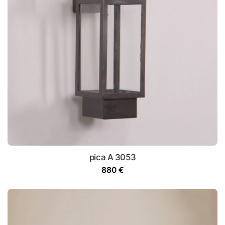
pica A 3053
880
€