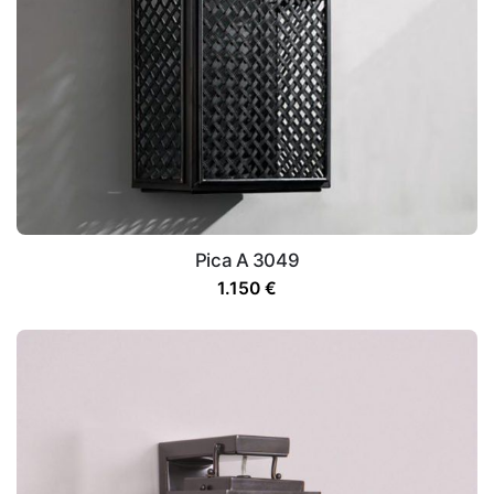
Pica A 3049
1.150
€