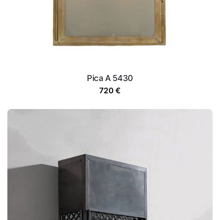
Pica A 5430
720
€