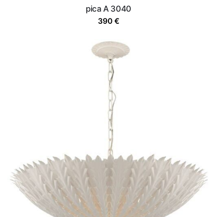
pica A 3040
390
€