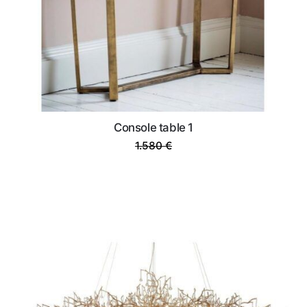
Console table 1
1.030 €.
1.580
€