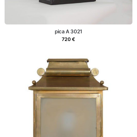
pica A 3021
720
€