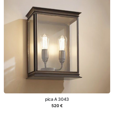
pica A 3043
520
€